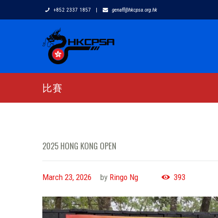
+852 2337 1857
|
genaff@hkcpsa.org.hk
比賽
2025 HONG KONG OPEN
March 23, 2026
by
Ringo Ng
393