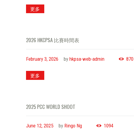
更多
2026 HKCPSA 比賽時間表
February 3, 2026
by
hkpsa-web-admin
870
更多
2025 PCC WORLD SHOOT
June 12, 2025
by
Ringo Ng
1094