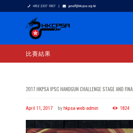
+852 2337 1857
|
genaff@hkcpsa.org.hk
比賽結果
2017 HKPSA IPSC HANDGUN CHALLENGE STAGE AND FIN
April 11, 2017
by
hkpsa-web-admin
1824