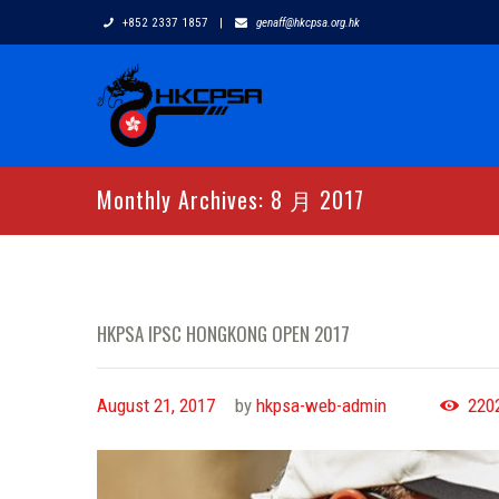
+852 2337 1857
|
genaff@hkcpsa.org.hk
Monthly Archives: 8 月 2017
HKPSA IPSC HONGKONG OPEN 2017
August 21, 2017
by
hkpsa-web-admin
220