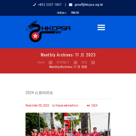
+852 2337 1857
|
genaff@hkcpsa.org.hk
聯繫媒介
ENGLISH
Monthly Archives: 11 月 2023
Home
所有帖子
2023
Monthly Archives: 11 月 2023
2024 比賽時間表
November 30, 2023
by
hkpsa-web-admin
2624