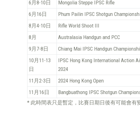
6月8-10日
Mongolia Steppe IPSC Rifle
6月16日
Phum Pailin IPSC Shotgun Championsh
8月4-10日
Rifle World Shoot III
8月
Australasia Handgun and PCC
9月7-8日
Chiang Mai IPSC Handgun Championsh
10月11-13
IPSC Hong Kong International Action 
日
2024
11月2-3日
2024 Hong Kong Open
11月16日
Bangbuathong IPSC Shotgun Champion
* 此時間表只是暫定，比賽日期日後有可能會有