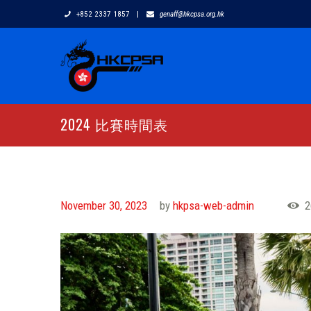
+852 2337 1857
|
genaff@hkcpsa.org.hk
2024 比賽時間表
November 30, 2023
by
hkpsa-web-admin
2