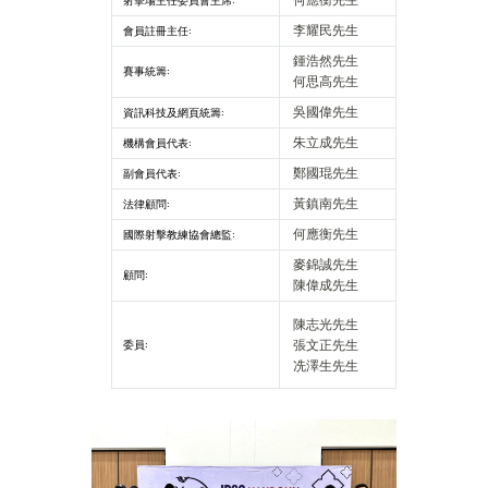
射擊場主任委員會主席:
何應衡先生
會員註冊主任:
李耀民先生
鍾浩然先生
賽事統籌:
何思高先生
資訊科技及網頁統籌:
吳國偉先生
機構會員代表:
朱立成先生
副會員代表:
鄭國琨先生
法律顧問:
黃鎮南先生
國際射擊教練協會總監:
何應衡先生
麥錦誠先生
顧問:
陳偉成先生
陳志光先生
委員:
張文正先生
冼澤生先生