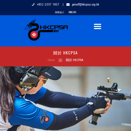
+852 2337 1857
|
genaff@hkcpsa.org.hk
聯繫媒介
ENGLISH
關於 HKCPSA
Home
關於 HKCPSA